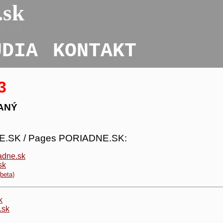
.sk
ADALI
UDIA
KONTAKT
3
ANÝ
E.SK / Pages PORIADNE.SK:
adne.sk
sk
(beta)
k
.sk