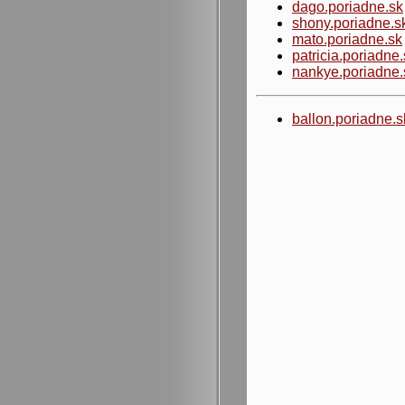
dago.poriadne.sk
shony.poriadne.s
mato.poriadne.sk
patricia.poriadne
nankye.poriadne.
ballon.poriadne.s