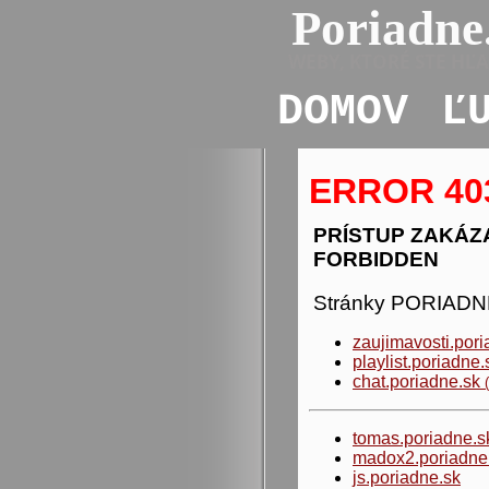
Poriadne
WEBY, KTORÉ STE HĽ
DOMOV
Ľ
ERROR 40
PRÍSTUP ZAKÁZ
FORBIDDEN
Stránky PORIADN
zaujimavosti.pori
playlist.poriadne.
chat.poriadne.sk
tomas.poriadne.s
madox2.poriadne
js.poriadne.sk